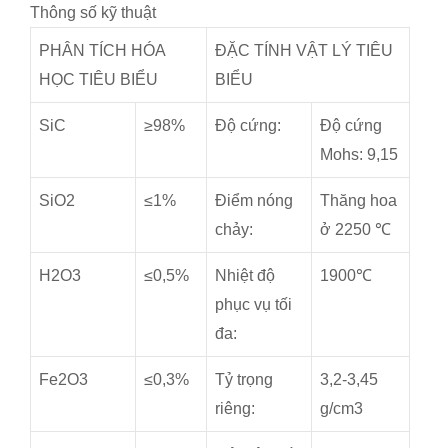
Thông số kỹ thuật
PHÂN TÍCH HÓA
ĐẶC TÍNH VẬT LÝ TIÊU
HỌC TIÊU BIỂU
BIỂU
SiC
≥98%
Độ cứng:
Độ cứng
Mohs: 9,15
SiO2
≤1%
Điểm nóng
Thăng hoa
chảy:
ở 2250 ℃
H2O3
≤0,5%
Nhiệt độ
1900℃
phục vụ tối
đa:
Fe2O3
≤0,3%
Tỷ trọng
3,2-3,45
riêng:
g/cm3