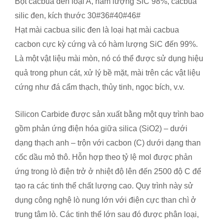
Bột cacbua đen loại A, hàm lượng SiC 98%, cacbua
silic đen, kích thước 30#36#40#46#
Hạt mài cacbua silic đen là loại hạt mài cacbua
cacbon cực kỳ cứng và có hàm lượng SiC đến 99%.
Là một vật liệu mài mòn, nó có thể được sử dụng hiệu
quả trong phun cát, xử lý bề mặt, mài trên các vật liệu
cứng như đá cẩm thạch, thủy tinh, ngọc bích, v.v.
Silicon Carbide được sản xuất bằng một quy trình bao
gồm phản ứng điện hóa giữa silica (SiO2) – dưới
dạng thạch anh – trộn với cacbon (C) dưới dạng than
cốc dầu mỏ thô. Hỗn hợp theo tỷ lệ mol được phản
ứng trong lò điện trở ở nhiệt độ lên đến 2500 độ C để
tạo ra các tinh thể chất lượng cao. Quy trình này sử
dụng công nghệ lò nung lớn với điện cực than chì ở
trung tâm lò. Các tinh thể lớn sau đó được phân loại,