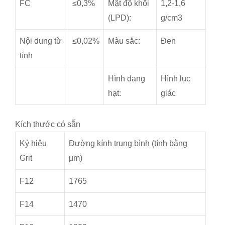
FC
≤0,3%
Mật độ khối
1,2-1,6
(LPD):
g/cm3
Nội dung từ
≤0,02%
Màu sắc:
Đen
tính
Hình dạng
Hình lục
hạt:
giác
Kích thước có sẵn
Ký hiệu
Đường kính trung bình (tính bằng
Grit
µm)
F12
1765
F14
1470