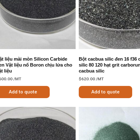
ật liệu mài mòn Silicon Carbide
Bột cacbua silic đen 16 f36
en Vật liệu nổ Boron chịu lửa cho
silic 80 120 hạt grit carbor
ật liệu
cacbua silic
600.00
/MT
$
620.00
/MT
Add to quote
Add to quote