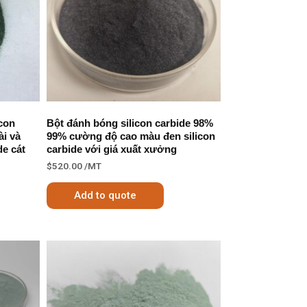
icon
Bột đánh bóng silicon carbide 98%
ài và
99% cường độ cao màu đen silicon
de cát
carbide với giá xuất xưởng
$
520.00
/MT
Add to quote