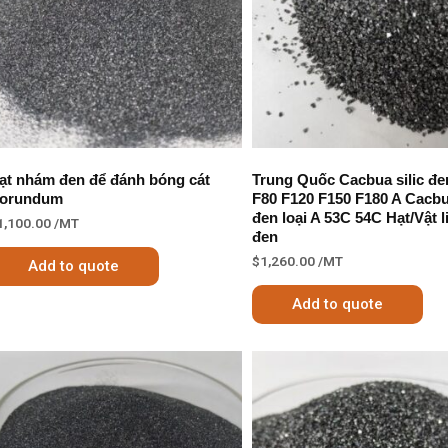
ạt nhám đen để đánh bóng cát
Trung Quốc Cacbua silic đe
orundum
F80 F120 F150 F180 A Cacbua
đen loại A 53C 54C Hạt/Vật l
1,100.00
/MT
đen
$
1,260.00
/MT
Add to quote
Add to quote