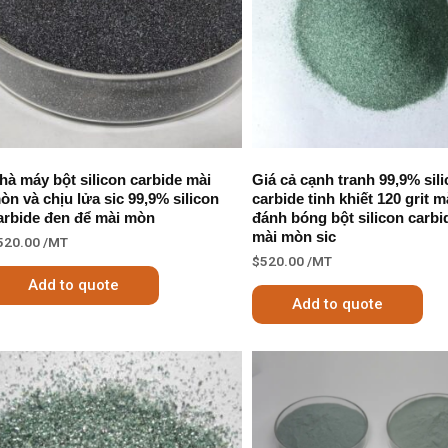
hà máy bột silicon carbide mài
Giá cả cạnh tranh 99,9% sil
òn và chịu lửa sic 99,9% silicon
carbide tinh khiết 120 grit m
arbide đen để mài mòn
đánh bóng bột silicon carbi
mài mòn sic
520.00
/MT
$
520.00
/MT
Add to quote
Add to quote