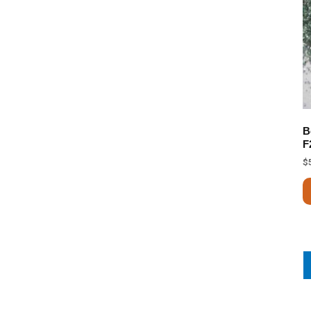
B
F
$