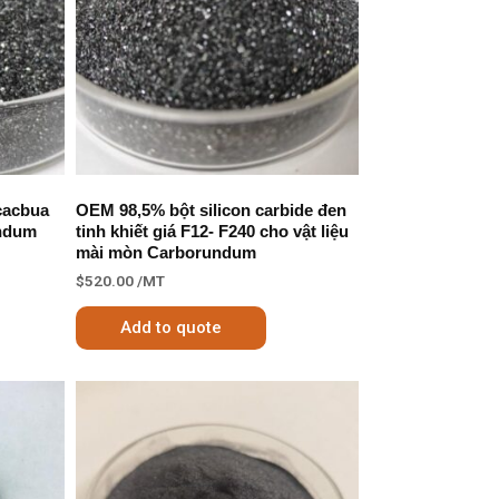
 cacbua
OEM 98,5% bột silicon carbide đen
undum
tinh khiết giá F12- F240 cho vật liệu
mài mòn Carborundum
$
520.00
/MT
Add to quote