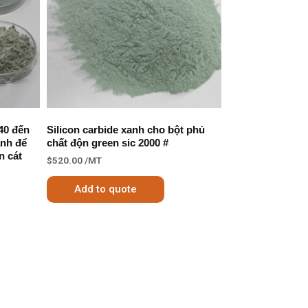
40 đến
Silicon carbide xanh cho bột phủ
anh để
chất độn green sic 2000 #
n cát
$
520.00
/MT
Add to quote