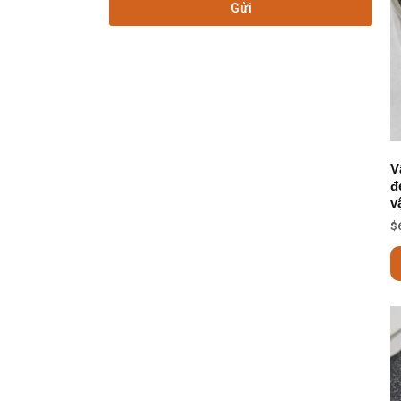
Gửi
V
đ
v
$