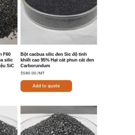
n F60
Bột cacbua silic đen Sic độ tinh
 silic
khiết cao 95% Hạt cát phun cát đen
iệu SiC
Carborundum
$
580.00
/MT
Add to quote