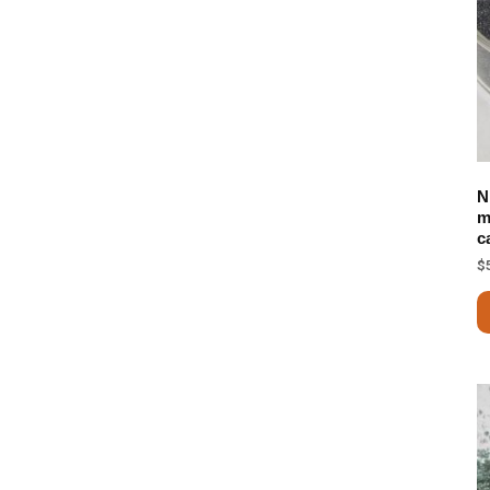
N
m
c
$