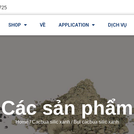
725
SHOP
VỀ
APPLICATION
DỊCH VỤ
Các sản phẩm
Home
/
Cacbua silic xanh
/ Bụi cacbua silic xanh