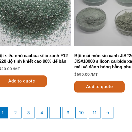
ột siêu nhỏ cacbua silic xanh F12 –
Bột mài mòn sic xanh JIS#2
220 độ tinh khiết cao 98% để bán
JIS#10000 silicon carbide x
mài và đánh bóng bằng phu
520.00
/MT
$
690.00
/MT
Add to quote
Add to quote
1
2
3
4
…
9
10
11
→