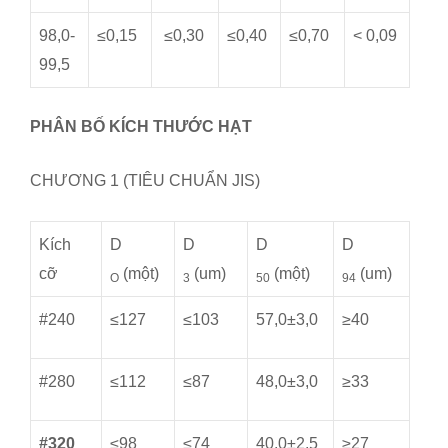
98,0-
≤0,15
≤0,30
≤0,40
≤0,70
< 0,09
99,5
PHÂN BỐ KÍCH THƯỚC HẠT
CHƯƠNG 1 (TIÊU CHUẨN JIS)
Kích
D
D
D
D
cỡ
(một)
(um)
(một)
(um)
O
3
50
94
#240
≤127
≤103
57,0±3,0
≥40
#280
≤112
≤87
48,0±3,0
≥33
#320
≤98
≤74
40,0±2,5
≥27