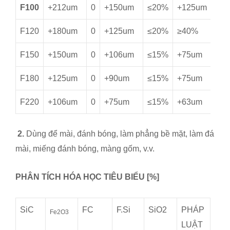
F100
+212um
0
+150um
≤20%
+125um
≥
F120
+180um
0
+125um
≤20%
≥40%
≥
F150
+150um
0
+106um
≤15%
+75um
≥
F180
+125um
0
+90um
≤15%
+75um
*
F220
+106um
0
+75um
≤15%
+63um
*
2.
Dùng để mài, đánh bóng, làm phẳng bề mặt, làm đá
mài, miếng đánh bóng, màng gốm, v.v.
PHÂN TÍCH HÓA HỌC TIÊU BIỂU [%]
SiC
FC
F.Si
SiO2
PHÁP
Fe2O3
LUẬT