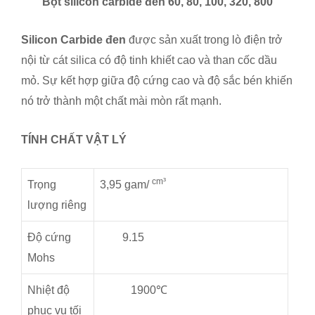
Bột silicon carbide đen 60, 80, 100, 320, 800
Silicon Carbide đen
được sản xuất trong lò điện trở
nội từ cát silica có độ tinh khiết cao và than cốc dầu
mỏ. Sự kết hợp giữa độ cứng cao và độ sắc bén khiến
nó trở thành một chất mài mòn rất mạnh.
TÍNH CHẤT VẬT LÝ
cm³
Trọng
3,95 gam/
lượng riêng
Độ cứng
9.15
Mohs
Nhiệt độ
1900℃
phục vụ tối