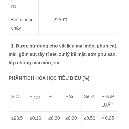
đa
Điểm nóng
2250℃
chảy
1. Được sử dụng cho vật liệu mài mòn, phun cát,
mài, gốm sứ, tẩy rỉ sét, xử lý bề mặt, sơn phủ sàn,
lớp chống mài mòn, v.v.
PHÂN TÍCH HÓA HỌC TIÊU BIỂU [%]
SiC
FC
F.Si
SiO2
PHÁP
Fe2O3
LUẬT
≥98,5
≤0,10
≤0,20
≤0,20
≤0,50
< 0,05