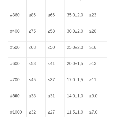
#360
≤86
≤66
35,0±2,0
≥23
#400
≤75
≤58
30,0±2,0
≥20
#500
≤63
≤50
25,0±2,0
≥16
#600
≤53
≤41
20,0±1,5
≥13
#700
≤45
≤37
17,0±1,5
≥11
#800
≤38
≤31
14,0±1,0
≥9.0
#1000
≤32
≤27
11,5±1,0
≥7.0