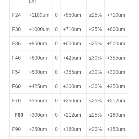
µm
F24
+1180um
0
+850um
≤25%
+710um
≥
F30
+1000um
0
+710um
≤25%
+600um
≥
F36
+850um
0
+600um
≤25%
+500um
≥
F46
+600um
0
+425um
≤30%
+355um
≥
F54
+500um
0
+355um
≤30%
+300um
≥
F60
+425um
0
+300um
≤30%
+250um
≥
F70
+355um
0
+250um
≤25%
+212um
≥
F80
+300um
0
+212um
≤25%
+180um
≥
F90
+250um
0
+180um
≤20%
+150um
≥