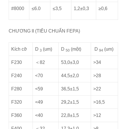
#8000
≤6.0
≤3,5
1,2±0,3
≥0,6
CHƯƠNG II (TIÊU CHUẨN FEPA)
Kích cỡ
D
(um)
D
(một)
D
(um)
3
50
94
F230
＜82
53,0±3,0
>34
F240
<70
44,5±2,0
>28
F280
<59
36,5±1,5
>22
F320
<49
29,2±1,5
>16,5
F360
<40
22,8±1,5
>12
F400
＜32
17,3±1,0
>8